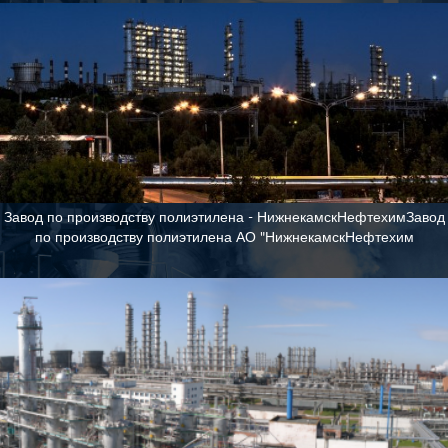
Завод по производству полиэтилена - НижнекамскНефтехимЗавод
по производству полиэтилена АО "НижнекамскНефтехим